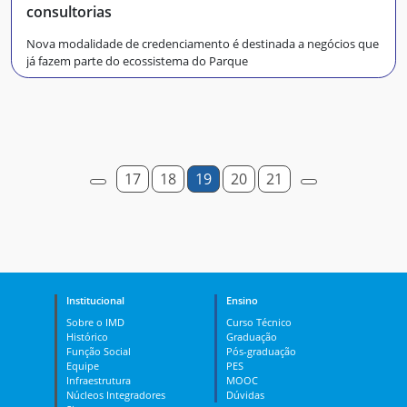
consultorias
Nova modalidade de credenciamento é destinada a negócios que
já fazem parte do ecossistema do Parque
17
18
19
20
21
Institucional
Ensino
Sobre o IMD
Curso Técnico
Histórico
Graduação
Função Social
Pós-graduação
Equipe
PES
Infraestrutura
MOOC
Núcleos Integradores
Dúvidas