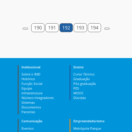
190
191
192
193
194
Institucional
Ensino
Sobre o IMD
Curso Técnico
Histórico
Graduação
Função Social
Pós-graduação
Equipe
PES
Infraestrutura
MOOC
Núcleos Integradores
Dúvidas
Sistemas
Documentos
Parcerias
Comunicação
Empreendedorismo
Eventos
Metrópole Parque