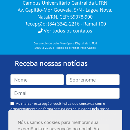
Campus Universitário Central da UFRN
Av. Capitão-Mor Gouveia, S/N - Lagoa Nova,
Natal/RN, CEP: 59078-900
Recepção: (84) 3342-2216 - Ramal 100
Ver todos os contatos
Desenvolvido pelo Metrópole Digital da UFRN
2009 a 2026 | Todos os direitos reservados
Receba nossas notícias
Ao marcar esta opção, você indica que concorda com o
armazenamento de forma segura dos seus dados pela nossa
Assessoria de Comunicação. Você poderá solicitar a exclusão dos
dados ou cancelar o recebimento das mensagens quando quiser.
Nós usamos cookies para melhorar sua
experiência de navegação no portal. Ao