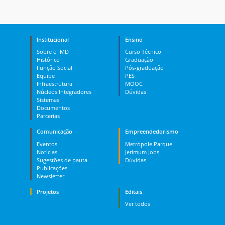
Institucional
Ensino
Sobre o IMD
Curso Técnico
Histórico
Graduação
Função Social
Pós-graduação
Equipe
PES
Infraestrutura
MOOC
Núcleos Integradores
Dúvidas
Sistemas
Documentos
Parcerias
Comunicação
Empreendedorismo
Eventos
Metrópole Parque
Notícias
Jerimum Jobs
Sugestões de pauta
Dúvidas
Publicações
Newsletter
Projetos
Editais
Ver todos