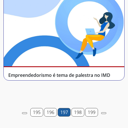
Empreendedorismo é tema de palestra no IMD
195
196
197
198
199