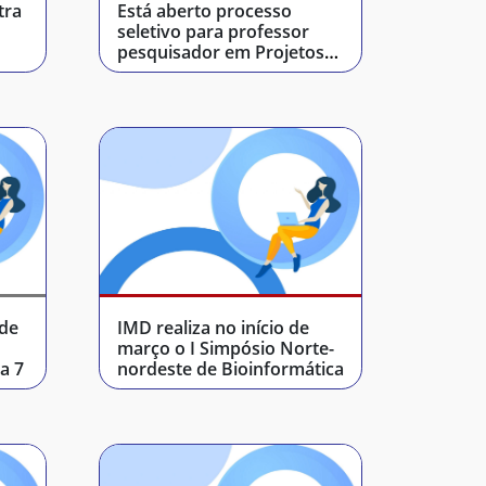
tra
Está aberto processo
seletivo para professor
pesquisador em Projetos
de Sistemas RF
 de
IMD realiza no início de
março o I Simpósio Norte-
a 7
nordeste de Bioinformática