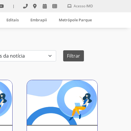
|
Acesso IMD
Editais
Embrapii
Metrópole Parque
Filtrar