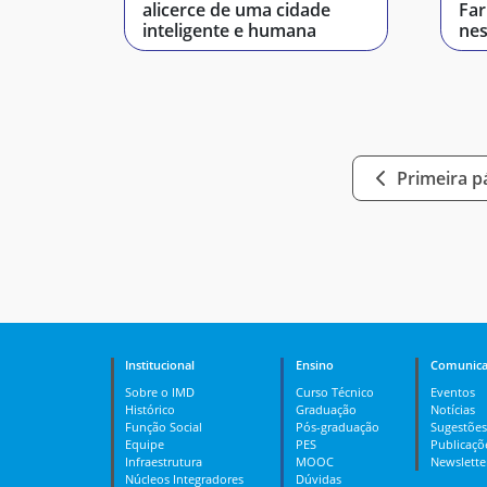
alicerce de uma cidade
Far
inteligente e humana
nes
Primeira p
Institucional
Ensino
Comunica
Sobre o IMD
Curso Técnico
Eventos
Histórico
Graduação
Notícias
Função Social
Pós-graduação
Sugestões
Equipe
PES
Publicaçõ
Infraestrutura
MOOC
Newslette
Núcleos Integradores
Dúvidas