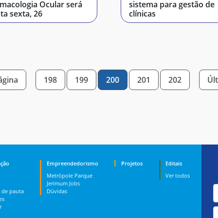
macologia Ocular será
sistema para gestão de
ta sexta, 26
clínicas
ágina
198
199
200
201
202
Úl
ção
Empreendedorismo
Projetos
Editais
Metrópole Parque
Ver todos
Jerimum Jobs
 de pauta
Dúvidas
es
r