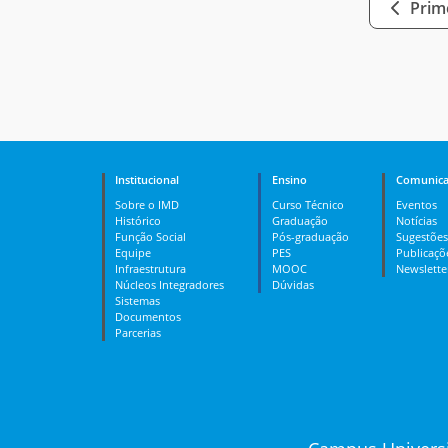
Prime
Institucional
Ensino
Comunica
Sobre o IMD
Curso Técnico
Eventos
Histórico
Graduação
Notícias
Função Social
Pós-graduação
Sugestões
Equipe
PES
Publicaçõ
Infraestrutura
MOOC
Newslette
Núcleos Integradores
Dúvidas
Sistemas
Documentos
Parcerias