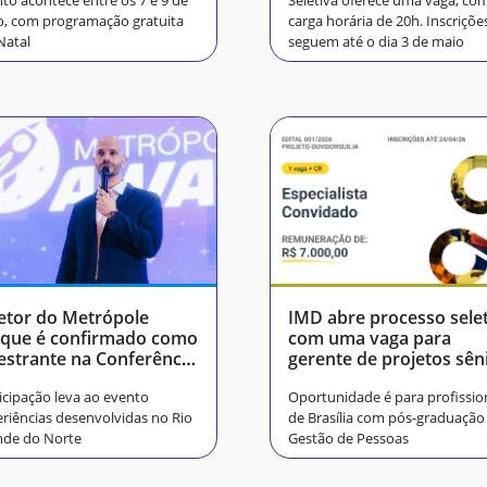
to acontece entre os 7 e 9 de
Seletiva oferece uma vaga, co
, com programação gratuita
carga horária de 20h. Inscriçõe
Natal
seguem até o dia 3 de maio
etor do Metrópole
IMD abre processo sele
que é confirmado como
com uma vaga para
estrante na Conferência
gerente de projetos sên
protec
icipação leva ao evento
Oportunidade é para profissio
riências desenvolvidas no Rio
de Brasília com pós-graduaçã
nde do Norte
Gestão de Pessoas