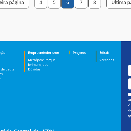
ira página
4
5
6
7
8
Última 
ção
Empreendedorismo
Projetos
Editais
Metrópole Parque
Ver todos
Jerimum Jobs
 de pauta
Dúvidas
es
r
a
A
d
q