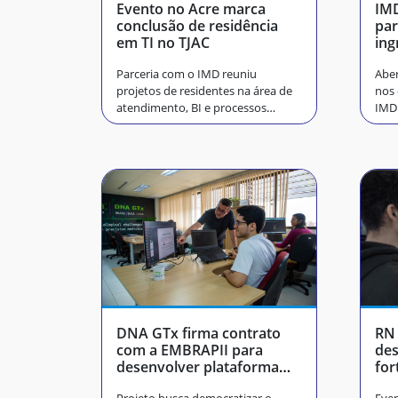
Evento no Acre marca
IM
conclusão de residência
par
em TI no TJAC
ing
Parceria com o IMD reuniu
Aber
projetos de residentes na área de
nos 
atendimento, BI e processos
IMD
jurídicos
DNA GTx firma contrato
RN 
com a EMBRAPII para
des
desenvolver plataforma
for
inédita de análise genética
ga