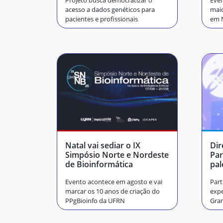
Projeto busca democratizar o
Even
acesso a dados genéticos para
maio
pacientes e profissionais
em 
Natal vai sediar o IX
Dir
Simpósio Norte e Nordeste
Par
de Bioinformática
pal
An
Evento acontece em agosto e vai
Part
marcar os 10 anos de criação do
expe
PPgBioinfo da UFRN
Gra