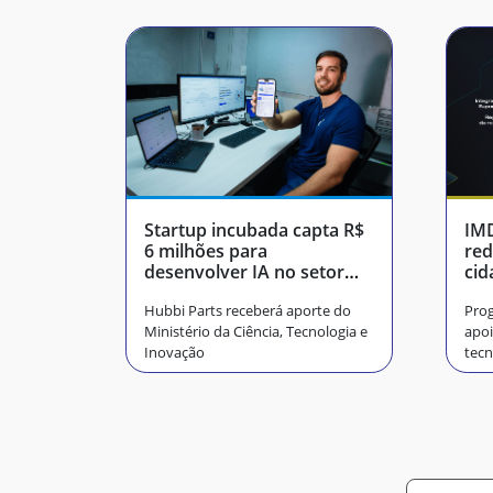
Startup incubada capta R$
IMD
6 milhões para
red
desenvolver IA no setor
cid
automotivo
Hubbi Parts receberá aporte do
Prog
Ministério da Ciência, Tecnologia e
apoi
Inovação
tecn