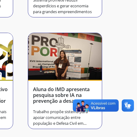
m
Sistema promete reduzir
s
desperdícios e gerar economia
para grandes empreendimentos
tivo
Aluna do IMD apresenta
pesquisa sobre IA na
ior
prevenção a desastres
nais
Trabalho propõe sistema para
o em
apoiar comunicação entre
população e Defesa Civil em
situações de risco