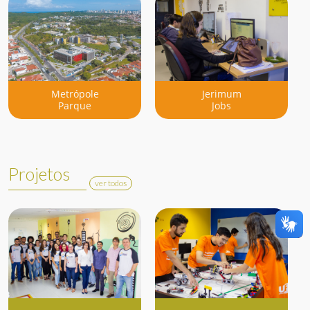
Metrópole
Jerimum
Parque
Jobs
Projetos
ver todos