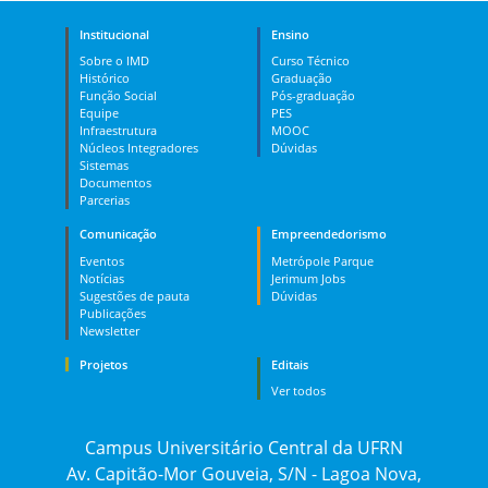
Institucional
Ensino
Sobre o IMD
Curso Técnico
Histórico
Graduação
Função Social
Pós-graduação
Equipe
PES
Infraestrutura
MOOC
Núcleos Integradores
Dúvidas
Sistemas
Documentos
Parcerias
Comunicação
Empreendedorismo
Eventos
Metrópole Parque
Notícias
Jerimum Jobs
Sugestões de pauta
Dúvidas
Publicações
Newsletter
Projetos
Editais
Ver todos
Campus Universitário Central da UFRN
Av. Capitão-Mor Gouveia, S/N - Lagoa Nova,