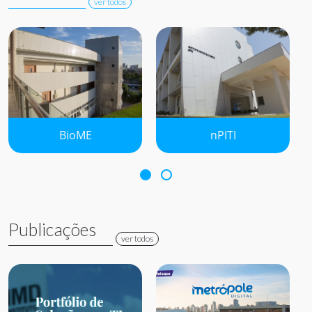
ver todos
BioME
nPITI
Publicações
ver todos