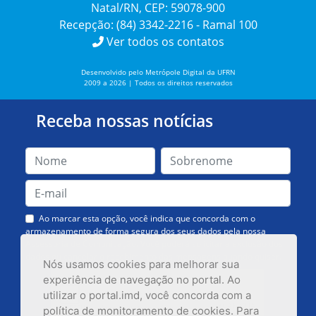
Natal/RN, CEP: 59078-900
Recepção: (84) 3342-2216 - Ramal 100
Ver todos os contatos
Desenvolvido pelo Metrópole Digital da UFRN
2009 a 2026 | Todos os direitos reservados
Receba nossas notícias
Ao marcar esta opção, você indica que concorda com o
armazenamento de forma segura dos seus dados pela nossa
Assessoria de Comunicação. Você poderá solicitar a exclusão dos
dados ou cancelar o recebimento das mensagens quando quiser.
Nós usamos cookies para melhorar sua
experiência de navegação no portal. Ao
utilizar o portal.imd, você concorda com a
política de monitoramento de cookies. Para