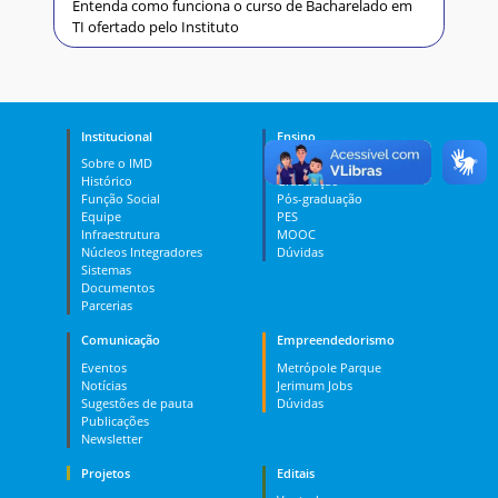
Entenda como funciona o curso de Bacharelado em
TI ofertado pelo Instituto
Institucional
Ensino
Sobre o IMD
Curso Técnico
Histórico
Graduação
Função Social
Pós-graduação
Equipe
PES
Infraestrutura
MOOC
Núcleos Integradores
Dúvidas
Sistemas
Documentos
Parcerias
Comunicação
Empreendedorismo
Eventos
Metrópole Parque
Notícias
Jerimum Jobs
Sugestões de pauta
Dúvidas
Publicações
Newsletter
Projetos
Editais