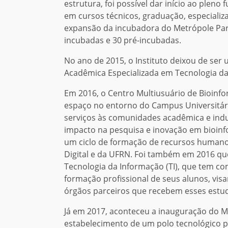
estrutura, foi possível dar início ao ple
em cursos técnicos, graduação, especializ
expansão da incubadora do Metrópole Par
incubadas e 30 pré-incubadas.
No ano de 2015, o Instituto deixou de se
Acadêmica Especializada em Tecnologia d
Em 2016, o Centro Multiusuário de Bioinf
espaço no entorno do Campus Universitári
serviços às comunidades acadêmica e indus
impacto na pesquisa e inovação em bioinfo
um ciclo de formação de recursos humanos
Digital e da UFRN. Foi também em 2016 qu
Tecnologia da Informação (TI), que tem co
formação profissional de seus alunos, vis
órgãos parceiros que recebem esses estu
Já em 2017, aconteceu a inauguração do Me
estabelecimento de um polo tecnológico par