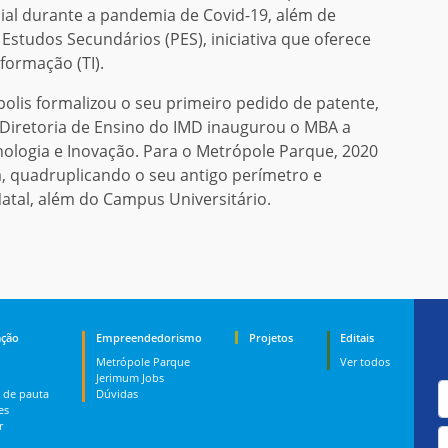
cial durante a pandemia de Covid-19, além de
Estudos Secundários (PES), iniciativa que oferece
formação (TI).
lis formalizou o seu primeiro pedido de patente,
a Diretoria de Ensino do IMD inaugurou o MBA a
nologia e Inovação. Para o Metrópole Parque, 2020
, quadruplicando o seu antigo perímetro e
atal, além do Campus Universitário.
ção
Empreendedorismo
Projetos
Editais
Metrópole Parque
Ver todos
Jerimum Jobs
 de pauta
Dúvidas
es
r