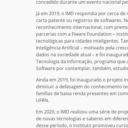
concedido durante um evento nacional pela
Já em 2019, o IMD respondia por cerca de
carta patente ou registros de softwares.
reconhecimento internacional, com premia
parcerias com a Fiware Foundation – insti
tecnológicas para cidades inteligentes. T
Inteligência Artificial – motivado pela cr
dados na sociedade atual – e foi inaugura
Tecnologia da Informação, programa que 
Software por contemplar, também, estudo
Ainda em 2019, foi inaugurado o projeto In
diminuir a defasagem do conhecimento tec
famílias de baixa renda presentes em co
UFRN.
Em 2020, o IMD realizou uma série de pro
de novas tecnologias e saberes em difere
desse período, o Instituto promoveu cursos