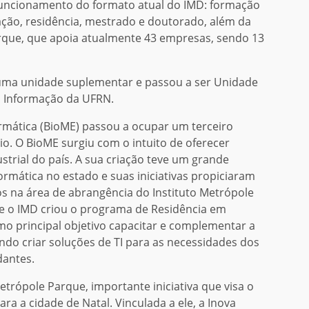
no funcionamento do formato atual do IMD: formação
ação, residência, mestrado e doutorado, além da
que, que apoia atualmente 43 empresas, sendo 13
r uma unidade suplementar e passou a ser Unidade
a Informação da UFRN.
ormática (BioME) passou a ocupar um terceiro
o. O BioME surgiu com o intuito de oferecer
trial do país. A sua criação teve um grande
rmática no estado e suas iniciativas propiciaram
 na área de abrangência do Instituto Metrópole
e o IMD criou o programa de Residência em
mo principal objetivo capacitar e complementar a
ando criar soluções de TI para as necessidades dos
dantes.
trópole Parque, importante iniciativa que visa o
a a cidade de Natal. Vinculada a ele, a Inova