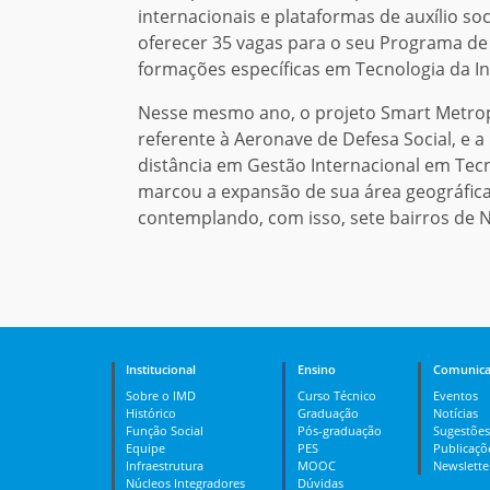
internacionais e plataformas de auxílio so
oferecer 35 vagas para o seu Programa de 
formações específicas em Tecnologia da In
Nesse mesmo ano, o projeto Smart Metropo
referente à Aeronave de Defesa Social, e 
distância em Gestão Internacional em Tec
marcou a expansão de sua área geográfica
contemplando, com isso, sete bairros de N
Institucional
Ensino
Comunica
Sobre o IMD
Curso Técnico
Eventos
Histórico
Graduação
Notícias
Função Social
Pós-graduação
Sugestões
Equipe
PES
Publicaçõ
Infraestrutura
MOOC
Newslette
Núcleos Integradores
Dúvidas