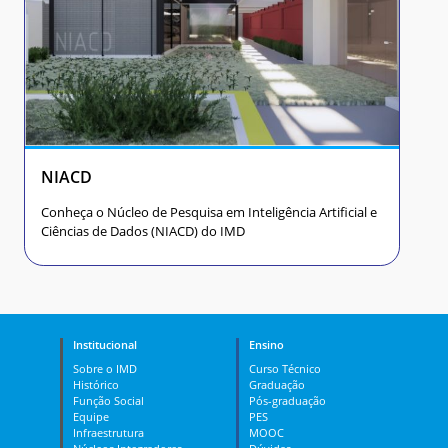
NIACD
Conheça o Núcleo de Pesquisa em Inteligência Artificial e
Ciências de Dados (NIACD) do IMD
Institucional
Ensino
Sobre o IMD
Curso Técnico
Histórico
Graduação
Função Social
Pós-graduação
Equipe
PES
Infraestrutura
MOOC