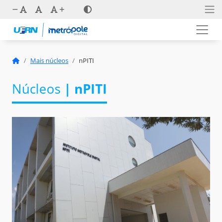
Mais núcleos
nPITI
Núcleos
| nPITI