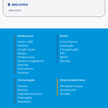
IMD/UFRN
GRATUITO
Institucional
Ensino
Sobre o IMD
Curso Técnico
Histórico
Graduação
Função Social
Pós-graduação
Equipe
PES
Infraestrutura
MOOC
Núcleos Integradores
Dúvidas
Sistemas
Documentos
Parcerias
Comunicação
Empreendedorismo
Eventos
Metrópole Parque
Notícias
Jerimum Jobs
Sugestões de pauta
Dúvidas
Publicações
Newsletter