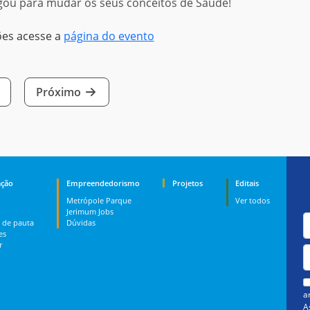
ou para mudar os seus conceitos de Saúde!
ões acesse a
página do evento
Próximo
ção
Empreendedorismo
Projetos
Editais
Metrópole Parque
Ver todos
Jerimum Jobs
 de pauta
Dúvidas
es
r
a
A