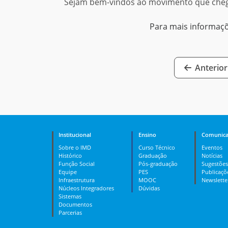
Sejam bem-vindos ao movimento que cheg
Para mais informaç
Anterior
Institucional
Ensino
Comunica
Sobre o IMD
Curso Técnico
Eventos
Histórico
Graduação
Notícias
Função Social
Pós-graduação
Sugestões
Equipe
PES
Publicaçõ
Infraestrutura
MOOC
Newslette
Núcleos Integradores
Dúvidas
Sistemas
Documentos
Parcerias