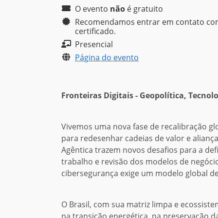
O evento
não
é
gratuito
Recomendamos entrar em contato com a
certificado.
Presencial
Página do evento
Fronteiras Digitais - Geopolítica, Tecnol
Vivemos uma nova fase de recalibração glo
para redesenhar cadeias de valor e alianças e
Agêntica trazem novos desafios para a def
trabalho e revisão dos modelos de negócio 
cibersegurança exige um modelo global de r
O Brasil, com sua matriz limpa e ecossist
na transição energética, na preservação da