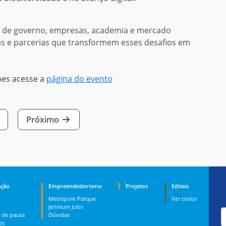
s de governo, empresas, academia e mercado
cas e parcerias que transformem esses desafios em
ões acesse a
página do evento
Próximo
ção
Empreendedorismo
Projetos
Editais
Metrópole Parque
Ver todos
Jerimum Jobs
 de pauta
Dúvidas
es