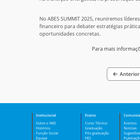
No ABES SUMMIT 2025, reuniremos lídere
financeiro para debater estratégias práti
oportunidades concretas.
Para mais informaç
Anterior
Institucional
Ensino
Comunica
Sobre o IMD
Curso Técnico
Eventos
Histórico
Graduação
Notícias
Função Social
Pós-graduação
Sugestões
Equipe
PES
Publicaçõ