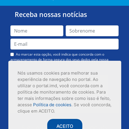
Receba nossas notícias
Ao marcar esta opção, você indica que concorda com o
armazenamento de forma segura dos seus dados pela nossa
Assessoria de Comunicação. Você poderá solicitar a exclusão dos
dados ou cancelar o recebimento das mensagens quando quiser.
Nós usamos cookies para melhorar sua
experiência de navegação no portal. Ao
utilizar o portal.imd, você concorda com a
política de monitoramento de cookies. Para
ter mais informações sobre como isso é feito,
acesse
Política de cookies
. Se você concorda,
Inscrever-se
clique em ACEITO.
Siga o IMD nas redes sociais
ACEITO