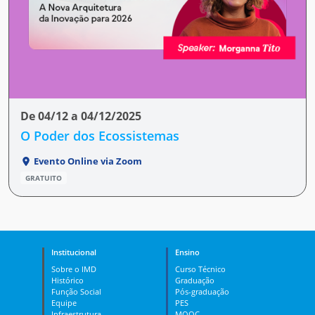
De 04/12 a 04/12/2025
O Poder dos Ecossistemas
Evento Online via Zoom
GRATUITO
Institucional
Ensino
Sobre o IMD
Curso Técnico
Histórico
Graduação
Função Social
Pós-graduação
Equipe
PES
Infraestrutura
MOOC