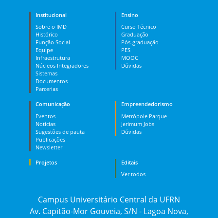
Institucional
Ensino
Sobre o IMD
Curso Técnico
Histórico
Graduação
Função Social
Pós-graduação
Equipe
PES
Infraestrutura
MOOC
Núcleos Integradores
Dúvidas
Sistemas
Documentos
Parcerias
Comunicação
Empreendedorismo
Eventos
Metrópole Parque
Notícias
Jerimum Jobs
Sugestões de pauta
Dúvidas
Publicações
Newsletter
Projetos
Editais
Ver todos
Campus Universitário Central da UFRN
Av. Capitão-Mor Gouveia, S/N - Lagoa Nova,