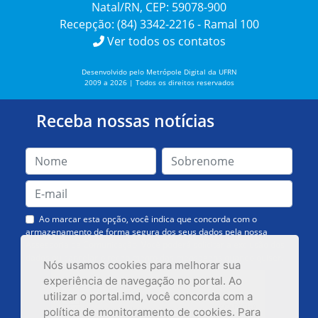
Natal/RN, CEP: 59078-900
Recepção: (84) 3342-2216 - Ramal 100
Ver todos os contatos
Desenvolvido pelo Metrópole Digital da UFRN
2009 a 2026 | Todos os direitos reservados
Receba nossas notícias
Ao marcar esta opção, você indica que concorda com o
armazenamento de forma segura dos seus dados pela nossa
Assessoria de Comunicação. Você poderá solicitar a exclusão dos
dados ou cancelar o recebimento das mensagens quando quiser.
Nós usamos cookies para melhorar sua
experiência de navegação no portal. Ao
utilizar o portal.imd, você concorda com a
política de monitoramento de cookies. Para