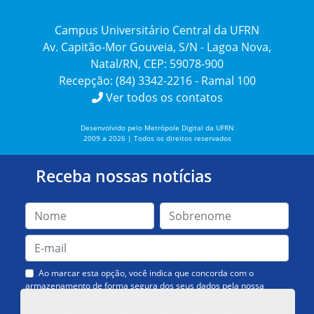
Campus Universitário Central da UFRN
Av. Capitão-Mor Gouveia, S/N - Lagoa Nova,
Natal/RN, CEP: 59078-900
Recepção: (84) 3342-2216 - Ramal 100
Ver todos os contatos
Desenvolvido pelo Metrópole Digital da UFRN
2009 a 2026 | Todos os direitos reservados
Receba nossas notícias
Ao marcar esta opção, você indica que concorda com o
armazenamento de forma segura dos seus dados pela nossa
Assessoria de Comunicação. Você poderá solicitar a exclusão dos
dados ou cancelar o recebimento das mensagens quando quiser.