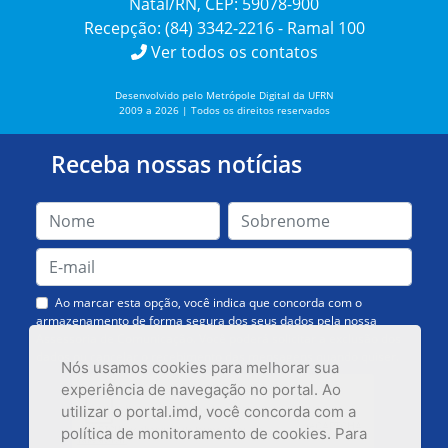
Natal/RN, CEP: 59078-900
Recepção: (84) 3342-2216 - Ramal 100
Ver todos os contatos
Desenvolvido pelo Metrópole Digital da UFRN
2009 a 2026 | Todos os direitos reservados
Receba nossas notícias
Ao marcar esta opção, você indica que concorda com o
armazenamento de forma segura dos seus dados pela nossa
Assessoria de Comunicação. Você poderá solicitar a exclusão dos
dados ou cancelar o recebimento das mensagens quando quiser.
Nós usamos cookies para melhorar sua
experiência de navegação no portal. Ao
utilizar o portal.imd, você concorda com a
política de monitoramento de cookies. Para