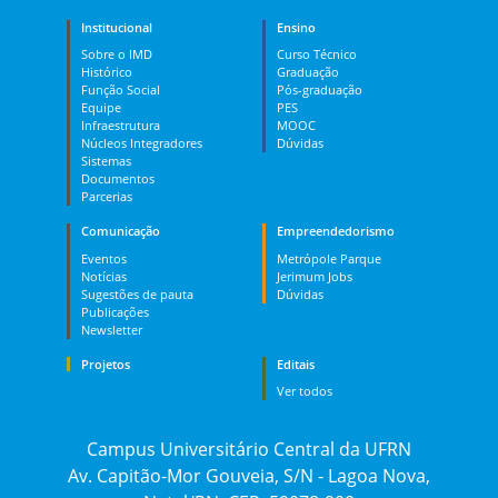
Institucional
Ensino
Sobre o IMD
Curso Técnico
Histórico
Graduação
Função Social
Pós-graduação
Equipe
PES
Infraestrutura
MOOC
Núcleos Integradores
Dúvidas
Sistemas
Documentos
Parcerias
Comunicação
Empreendedorismo
Eventos
Metrópole Parque
Notícias
Jerimum Jobs
Sugestões de pauta
Dúvidas
Publicações
Newsletter
Projetos
Editais
Ver todos
Campus Universitário Central da UFRN
Av. Capitão-Mor Gouveia, S/N - Lagoa Nova,