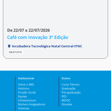
De 22/07 a 22/07/2026
Café com Inovação 3ª Edição
Incubadora Tecnológica Natal Central-ITNC
GRATUITO
Institucional
Ensino
Sobre o IMD
Curso Técnico
Histórico
Graduação
Função Social
Pós-graduação
Equipe
PES
Infraestrutura
MOOC
Núcleos Integradores
Dúvidas
Sistemas