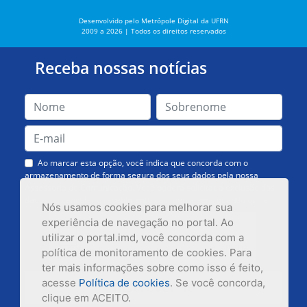
Desenvolvido pelo Metrópole Digital da UFRN
2009 a 2026 | Todos os direitos reservados
Receba nossas notícias
Ao marcar esta opção, você indica que concorda com o
armazenamento de forma segura dos seus dados pela nossa
Assessoria de Comunicação. Você poderá solicitar a exclusão dos
dados ou cancelar o recebimento das mensagens quando quiser.
Nós usamos cookies para melhorar sua
experiência de navegação no portal. Ao
utilizar o portal.imd, você concorda com a
política de monitoramento de cookies. Para
ter mais informações sobre como isso é feito,
acesse
Política de cookies
. Se você concorda,
Inscrever-se
clique em ACEITO.