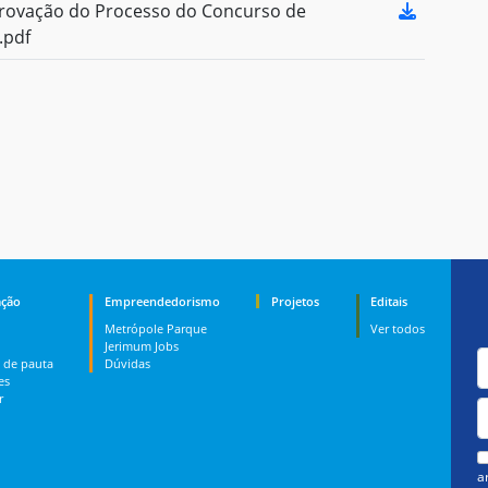
ovação do Processo do Concurso de
.pdf
ção
Empreendedorismo
Projetos
Editais
Metrópole Parque
Ver todos
Jerimum Jobs
 de pauta
Dúvidas
es
r
a