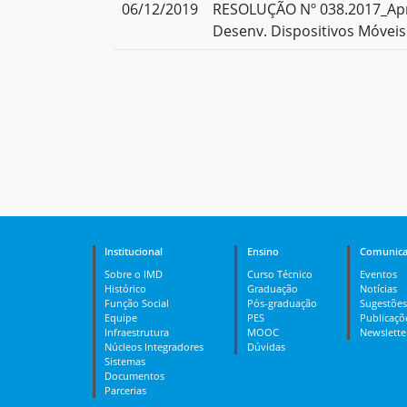
06/12/2019
RESOLUÇÃO Nº 038.2017_Apr
Desenv. Dispositivos Móveis
Institucional
Ensino
Comunica
Sobre o IMD
Curso Técnico
Eventos
Histórico
Graduação
Notícias
Função Social
Pós-graduação
Sugestões
Equipe
PES
Publicaçõ
Infraestrutura
MOOC
Newslette
Núcleos Integradores
Dúvidas
Sistemas
Documentos
Parcerias