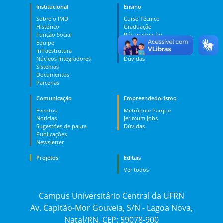
Institucional
Ensino
Sobre o IMD
Curso Técnico
Histórico
Graduação
Função Social
Pós-graduação
Equipe
PES
Infraestrutura
MOOC
Núcleos Integradores
Dúvidas
Sistemas
Documentos
Parcerias
Comunicação
Empreendedorismo
Eventos
Metrópole Parque
Notícias
Jerimum Jobs
Sugestões de pauta
Dúvidas
Publicações
Newsletter
Projetos
Editais
Ver todos
Campus Universitário Central da UFRN
Av. Capitão-Mor Gouveia, S/N - Lagoa Nova,
Natal/RN, CEP: 59078-900