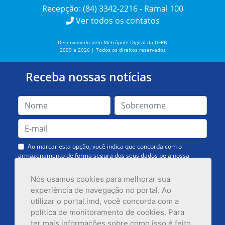
Recepção: (84) 3342-2216 - Ramal 100
Ver todos os contatos
Desenvolvido pelo Metrópole Digital da UFRN
2009 a 2026 | Todos os direitos reservados
Receba nossas notícias
Ao marcar esta opção, você indica que concorda com o
armazenamento de forma segura dos seus dados pela nossa
Assessoria de Comunicação. Você poderá solicitar a exclusão dos
dados ou cancelar o recebimento das mensagens quando quiser.
Nós usamos cookies para melhorar sua
experiência de navegação no portal. Ao
utilizar o portal.imd, você concorda com a
política de monitoramento de cookies. Para
ter mais informações sobre como isso é feito,