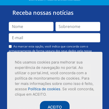
Receba nossas notícias
Ao marcar esta opção, você indica que concorda com o
armazenamento de forma segura dos seus dados pela nossa
Assessoria de Comunicação. Você poderá solicitar a exclusão dos
dados ou cancelar o recebimento das mensagens quando quiser.
Nós usamos cookies para melhorar sua
experiência de navegação no portal. Ao
utilizar o portal.imd, você concorda com a
política de monitoramento de cookies. Para
ter mais informações sobre como isso é feito,
acesse
Política de cookies
. Se você concorda,
Inscrever-se
clique em ACEITO.
Siga o IMD nas redes sociais
ACEITO