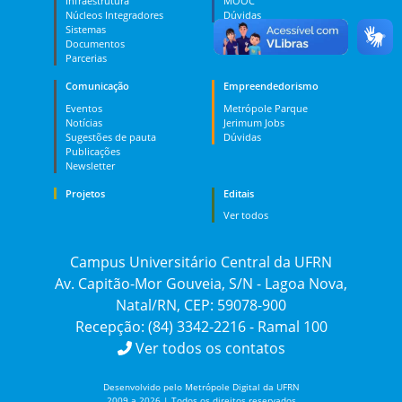
Infraestrutura
MOOC
Núcleos Integradores
Dúvidas
Sistemas
Documentos
Parcerias
Comunicação
Empreendedorismo
Eventos
Metrópole Parque
Notícias
Jerimum Jobs
Sugestões de pauta
Dúvidas
Publicações
Newsletter
Projetos
Editais
Ver todos
Campus Universitário Central da UFRN
Av. Capitão-Mor Gouveia, S/N - Lagoa Nova,
Natal/RN, CEP: 59078-900
Recepção: (84) 3342-2216 - Ramal 100
Ver todos os contatos
Desenvolvido pelo Metrópole Digital da UFRN
2009 a 2026 | Todos os direitos reservados