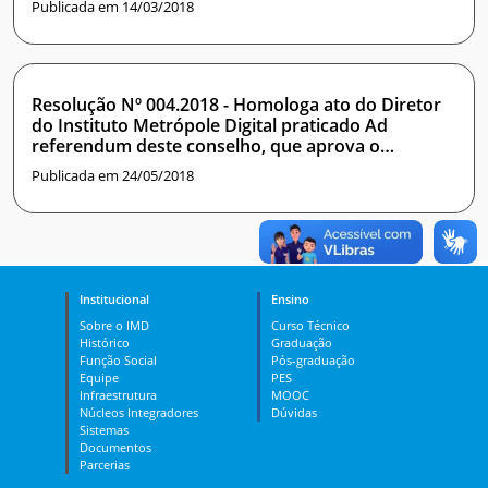
Publicada em 14/03/2018
Resolução Nº 004.2018 - Homologa ato do Diretor
do Instituto Metrópole Digital praticado Ad
referendum deste conselho, que aprova o
processo de seleção para Professor Substituto do
Publicada em 24/05/2018
IMD
Institucional
Ensino
Sobre o IMD
Curso Técnico
Histórico
Graduação
Função Social
Pós-graduação
Equipe
PES
Infraestrutura
MOOC
Núcleos Integradores
Dúvidas
Sistemas
Documentos
Parcerias