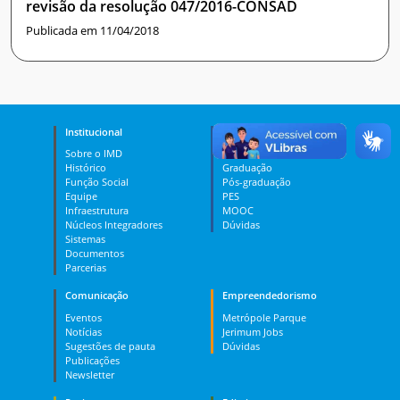
revisão da resolução 047/2016-CONSAD
Publicada em 11/04/2018
Institucional
Ensino
Sobre o IMD
Curso Técnico
Histórico
Graduação
Função Social
Pós-graduação
Equipe
PES
Infraestrutura
MOOC
Núcleos Integradores
Dúvidas
Sistemas
Documentos
Parcerias
Comunicação
Empreendedorismo
Eventos
Metrópole Parque
Notícias
Jerimum Jobs
Sugestões de pauta
Dúvidas
Publicações
Newsletter