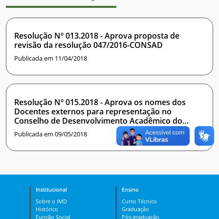
Resolução Nº 013.2018 - Aprova proposta de
revisão da resolução 047/2016-CONSAD
Publicada em 11/04/2018
Resolução Nº 015.2018 - Aprova os nomes dos
Docentes externos para representação no
Conselho de Desenvolvimento Acadêmico do
Instituto Metrópole Digital
Publicada em 09/05/2018
Institucional
Ensino
Sobre o IMD
Curso Técnico
Histórico
Graduação
Função Social
Pós-graduação