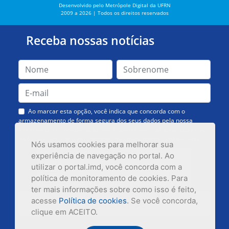
Desenvolvido pelo Metrópole Digital da UFRN
2009 a 2026 | Todos os direitos reservados
Receba nossas notícias
Ao marcar esta opção, você indica que concorda com o
armazenamento de forma segura dos seus dados pela nossa
Assessoria de Comunicação. Você poderá solicitar a exclusão dos
dados ou cancelar o recebimento das mensagens quando quiser.
Nós usamos cookies para melhorar sua
experiência de navegação no portal. Ao
utilizar o portal.imd, você concorda com a
política de monitoramento de cookies. Para
ter mais informações sobre como isso é feito,
acesse
Política de cookies
. Se você concorda,
Inscrever-se
clique em ACEITO.