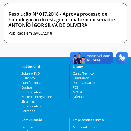
Resolução Nº 017.2018 - Aprova processo de
homologação do estágio probatório do servidor
ANTONIO IGOR SILVA DE OLIVEIRA
Publicada em 09/05/2018
Institucional
Ensino
Sobre o IMD
Curso Técnico
Histórico
Graduação
Função Social
Pós-graduação
Equipe
PES
Infraestrutura
MOOC
Núcleos Integradores
Dúvidas
Sistemas
Documentos
Parcerias
Comunicação
Empreendedorismo
Eventos
Metrópole Parque