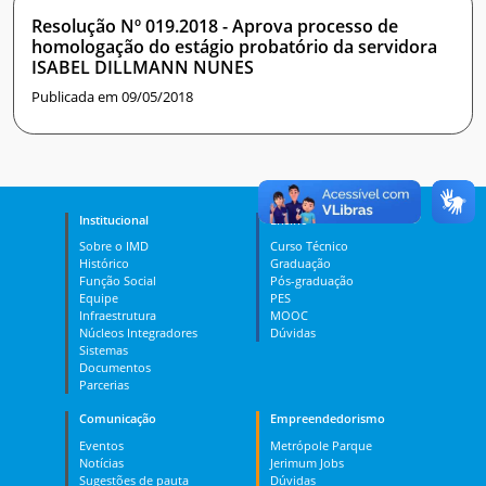
Resolução Nº 019.2018 - Aprova processo de
homologação do estágio probatório da servidora
ISABEL DILLMANN NUNES
Publicada em 09/05/2018
Institucional
Ensino
Sobre o IMD
Curso Técnico
Histórico
Graduação
Função Social
Pós-graduação
Equipe
PES
Infraestrutura
MOOC
Núcleos Integradores
Dúvidas
Sistemas
Documentos
Parcerias
Comunicação
Empreendedorismo
Eventos
Metrópole Parque
Notícias
Jerimum Jobs
Sugestões de pauta
Dúvidas