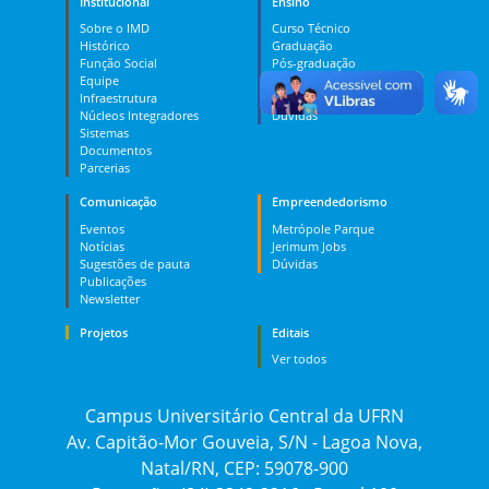
Institucional
Ensino
Sobre o IMD
Curso Técnico
Histórico
Graduação
Função Social
Pós-graduação
Equipe
PES
Infraestrutura
MOOC
Núcleos Integradores
Dúvidas
Sistemas
Documentos
Parcerias
Comunicação
Empreendedorismo
Eventos
Metrópole Parque
Notícias
Jerimum Jobs
Sugestões de pauta
Dúvidas
Publicações
Newsletter
Projetos
Editais
Ver todos
Campus Universitário Central da UFRN
Av. Capitão-Mor Gouveia, S/N - Lagoa Nova,
Natal/RN, CEP: 59078-900