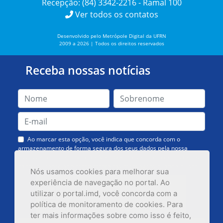
Recepção: (84) 3342-2216 - Ramal 100
Ver todos os contatos
Desenvolvido pelo Metrópole Digital da UFRN
2009 a 2026 | Todos os direitos reservados
Receba nossas notícias
Ao marcar esta opção, você indica que concorda com o
armazenamento de forma segura dos seus dados pela nossa
Assessoria de Comunicação. Você poderá solicitar a exclusão dos
dados ou cancelar o recebimento das mensagens quando quiser.
Nós usamos cookies para melhorar sua
experiência de navegação no portal. Ao
utilizar o portal.imd, você concorda com a
política de monitoramento de cookies. Para
ter mais informações sobre como isso é feito,