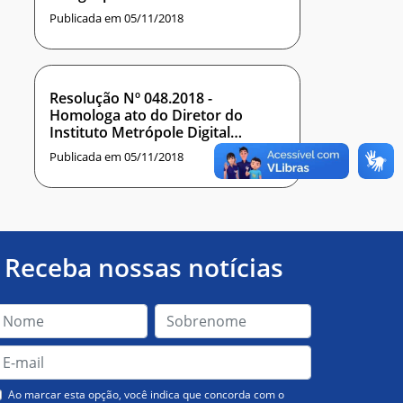
ADACHI MEDEIROS BARBOSA
Publicada em 05/11/2018
Resolução Nº 048.2018 -
Homologa ato do Diretor do
Instituto Metrópole Digital
praticado Ad referendum deste
Publicada em 05/11/2018
conselho, que aprova processo de
solicitação de afastamento do
país
Receba nossas notícias
Ao marcar esta opção, você indica que concorda com o