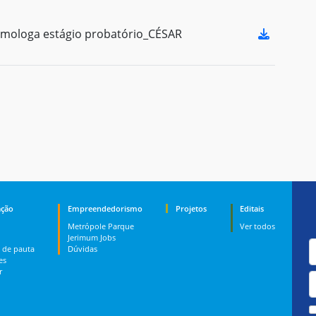
mologa estágio probatório_CÉSAR
ção
Empreendedorismo
Projetos
Editais
Metrópole Parque
Ver todos
Jerimum Jobs
 de pauta
Dúvidas
es
r