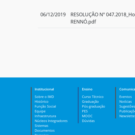
06/12/2019
RESOLUÇÃO Nº 047.2018_Ho
RENNÓ.pdf
Institucional
Ensino
Comunica
Sobre o IMD
Curso Técnico
Eventos
Histórico
Graduação
Notícias
Função Social
Pós-graduação
Sugestões
Equipe
PES
Publicaçõ
Infraestrutura
MOOC
Newslette
Núcleos Integradores
Dúvidas
Sistemas
Documentos