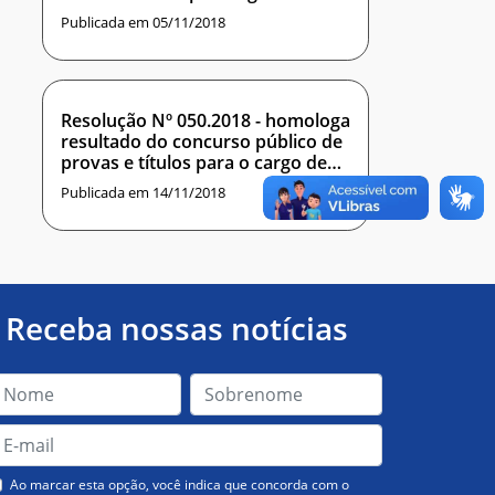
praticado Ad referendum deste
Publicada em 05/11/2018
conselho, que aprova processo de
solicitação de afastamento do
país
Resolução Nº 050.2018 - homologa
resultado do concurso público de
provas e títulos para o cargo de
Professor do Magistério Superior,
Publicada em 14/11/2018
na área de SEGURANÇA DA
INFORMAÇÃO, para o Instituto
Metrópole Digital
Receba nossas notícias
Ao marcar esta opção, você indica que concorda com o