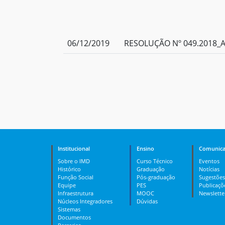
06/12/2019
RESOLUÇÃO Nº 049.2018_Ap
Institucional
Ensino
Comunica
Sobre o IMD
Curso Técnico
Eventos
Histórico
Graduação
Notícias
Função Social
Pós-graduação
Sugestões
Equipe
PES
Publicaçõ
Infraestrutura
MOOC
Newslette
Núcleos Integradores
Dúvidas
Sistemas
Documentos