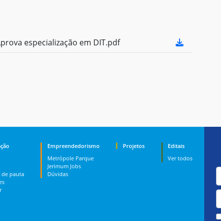
rova especialização em DIT.pdf
ção
Empreendedorismo
Projetos
Editais
Metrópole Parque
Ver todos
Jerimum Jobs
 de pauta
Dúvidas
es
r