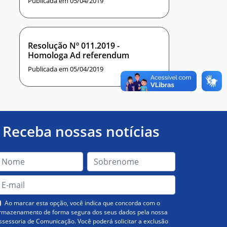
Publicada em 05/04/2019
Resolução Nº 011.2019 -
Homologa Ad referendum
Publicada em 05/04/2019
Receba nossas notícias
Ao marcar esta opção, você indica que concorda com o
rmazenamento de forma segura dos seus dados pela nossa
ssessoria de Comunicação. Você poderá solicitar a exclusão