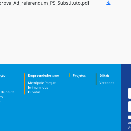
rova_Ad_referendum_PS_Substituto.pdf
ção
Empreendedorismo
Projetos
Editais
Metrópole Parque
Ver todos
Jerimum Jobs
 de pauta
Dúvidas
es
r
a
A