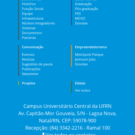
Histórico
Graduação
Função Social
Pós-graduação
Equipe
PES
Infraestrutura
MOOC
Núcleos Integradores
Dúvidas
Sistemas
Documentos
Parcerias
Comunicação
Empreendedorismo
Eventos
Metrópole Parque
Notícias
Jerimum Jobs
Sugestões de pauta
Dúvidas
Publicações
Newsletter
Projetos
Editais
Ver todos
Campus Universitário Central da UFRN
Av. Capitão-Mor Gouveia, S/N - Lagoa Nova,
Natal/RN, CEP: 59078-900
Recepção: (84) 3342-2216 - Ramal 100