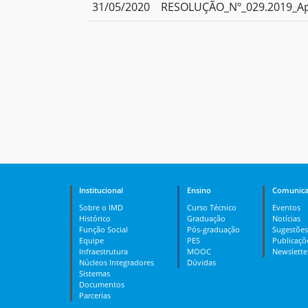
31/05/2020
RESOLUÇÃO_Nº_029.2019_Apro
Institucional
Ensino
Comunica
Sobre o IMD
Curso Técnico
Eventos
Histórico
Graduação
Notícias
Função Social
Pós-graduação
Sugestões
Equipe
PES
Publicaçõ
Infraestrutura
MOOC
Newslette
Núcleos Integradores
Dúvidas
Sistemas
Documentos
Parcerias