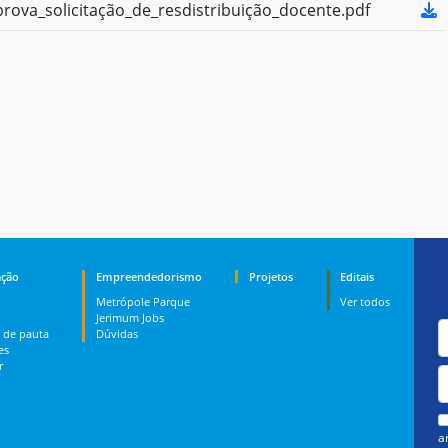
va_solicitação_de_resdistribuição_docente.pdf
ção
Empreendedorismo
Projetos
Editais
Metrópole Parque
Ver todos
Jerimum Jobs
 de pauta
Dúvidas
es
r
a