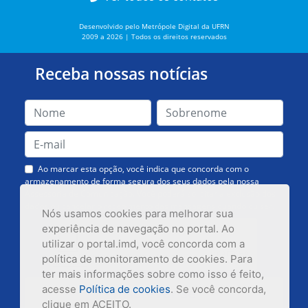
Desenvolvido pelo Metrópole Digital da UFRN
2009 a 2026 | Todos os direitos reservados
Receba nossas notícias
Ao marcar esta opção, você indica que concorda com o
armazenamento de forma segura dos seus dados pela nossa
Assessoria de Comunicação. Você poderá solicitar a exclusão dos
dados ou cancelar o recebimento das mensagens quando quiser.
Nós usamos cookies para melhorar sua
experiência de navegação no portal. Ao
utilizar o portal.imd, você concorda com a
política de monitoramento de cookies. Para
ter mais informações sobre como isso é feito,
acesse
Política de cookies
. Se você concorda,
Inscrever-se
clique em ACEITO.