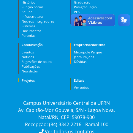
Histórico
Graduação
Função Social
Pós-graduação
Equipe
PES
Infraestrutura
MOOC
Núcleos Integradores
Dúvidas
Sistemas
Documentos
Parcerias
Comunicação
Empreendedorismo
Eventos
Metrópole Parque
Notícias
Jerimum Jobs
Sugestões de pauta
Dúvidas
Publicações
Newsletter
Projetos
Editais
Ver todos
Campus Universitário Central da UFRN
Av. Capitão-Mor Gouveia, S/N - Lagoa Nova,
Natal/RN, CEP: 59078-900
Recepção: (84) 3342-2216 - Ramal 100
Ver todos os contatos