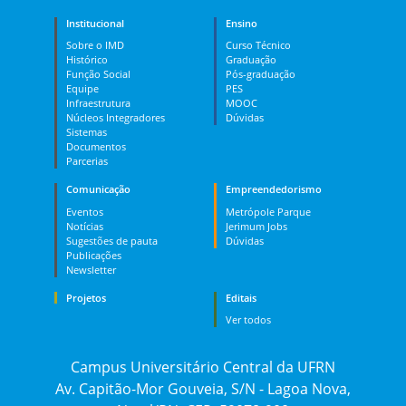
Institucional
Ensino
Sobre o IMD
Curso Técnico
Histórico
Graduação
Função Social
Pós-graduação
Equipe
PES
Infraestrutura
MOOC
Núcleos Integradores
Dúvidas
Sistemas
Documentos
Parcerias
Comunicação
Empreendedorismo
Eventos
Metrópole Parque
Notícias
Jerimum Jobs
Sugestões de pauta
Dúvidas
Publicações
Newsletter
Projetos
Editais
Ver todos
Campus Universitário Central da UFRN
Av. Capitão-Mor Gouveia, S/N - Lagoa Nova,