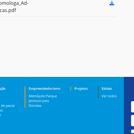
omologa_Ad-
cas.pdf
ção
Empreendedorismo
Projetos
Editais
Metrópole Parque
Ver todos
Jerimum Jobs
 de pauta
Dúvidas
es
r