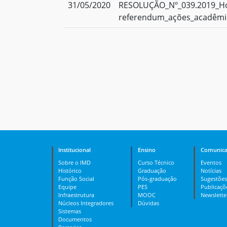
31/05/2020
RESOLUÇÃO_Nº_039.2019_H
referendum_ações_acadêmi
Institucional
Ensino
Comunica
Sobre o IMD
Curso Técnico
Eventos
Histórico
Graduação
Notícias
Função Social
Pós-graduação
Sugestões
Equipe
PES
Publicaçõ
Infraestrutura
MOOC
Newslette
Núcleos Integradores
Dúvidas
Sistemas
Documentos