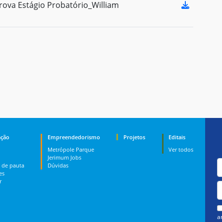
ova Estágio Probatório_William
ção
Empreendedorismo
Projetos
Editais
Metrópole Parque
Ver todos
Jerimum Jobs
 de pauta
Dúvidas
es
r
a