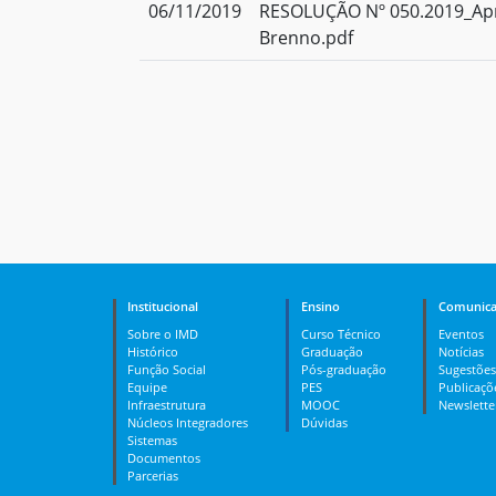
06/11/2019
RESOLUÇÃO Nº 050.2019_Apr
Brenno.pdf
Institucional
Ensino
Comunica
Sobre o IMD
Curso Técnico
Eventos
Histórico
Graduação
Notícias
Função Social
Pós-graduação
Sugestões
Equipe
PES
Publicaçõ
Infraestrutura
MOOC
Newslette
Núcleos Integradores
Dúvidas
Sistemas
Documentos
Parcerias