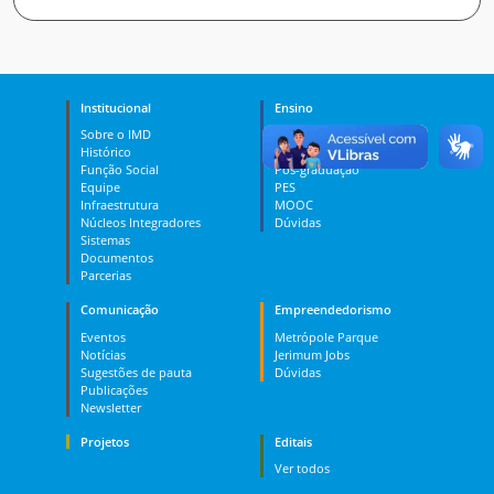
Institucional
Ensino
Sobre o IMD
Curso Técnico
Histórico
Graduação
Função Social
Pós-graduação
Equipe
PES
Infraestrutura
MOOC
Núcleos Integradores
Dúvidas
Sistemas
Documentos
Parcerias
Comunicação
Empreendedorismo
Eventos
Metrópole Parque
Notícias
Jerimum Jobs
Sugestões de pauta
Dúvidas
Publicações
Newsletter
Projetos
Editais
Ver todos