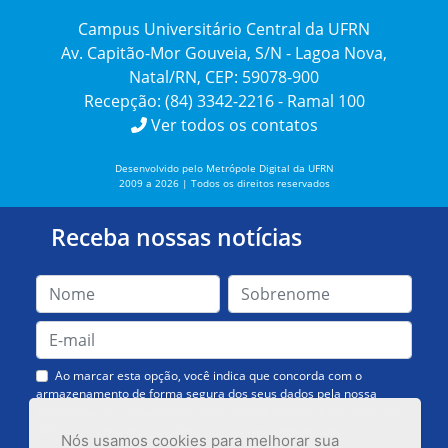
Campus Universitário Central da UFRN
Av. Capitão-Mor Gouveia, S/N - Lagoa Nova,
Natal/RN, CEP: 59078-900
Recepção: (84) 3342-2216 - Ramal 100
Ver todos os contatos
Desenvolvido pelo Metrópole Digital da UFRN
2009 a 2026 | Todos os direitos reservados
Receba nossas notícias
Ao marcar esta opção, você indica que concorda com o
armazenamento de forma segura dos seus dados pela nossa
Assessoria de Comunicação. Você poderá solicitar a exclusão dos
dados ou cancelar o recebimento das mensagens quando quiser.
Nós usamos cookies para melhorar sua