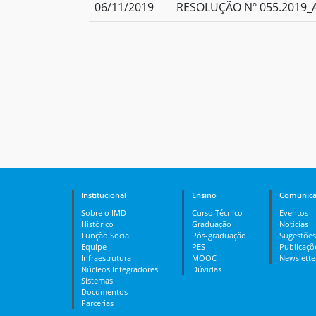
06/11/2019
RESOLUÇÃO Nº 055.2019_A
Institucional
Ensino
Comunica
Sobre o IMD
Curso Técnico
Eventos
Histórico
Graduação
Notícias
Função Social
Pós-graduação
Sugestões
Equipe
PES
Publicaçõ
Infraestrutura
MOOC
Newslette
Núcleos Integradores
Dúvidas
Sistemas
Documentos
Parcerias