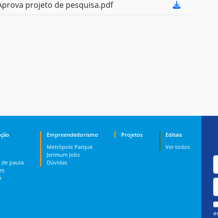
prova projeto de pesquisa.pdf
ção
Empreendedorismo
Projetos
Editais
Metrópole Parque
Ver todos
Jerimum Jobs
 de pauta
Dúvidas
es
r
a