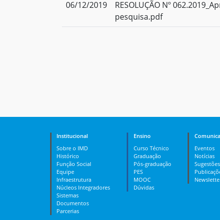
06/12/2019
RESOLUÇÃO Nº 062.2019_Apr
pesquisa.pdf
Institucional
Ensino
Comunica
Sobre o IMD
Curso Técnico
Eventos
Histórico
Graduação
Notícias
Função Social
Pós-graduação
Sugestões
Equipe
PES
Publicaçõ
Infraestrutura
MOOC
Newslette
Núcleos Integradores
Dúvidas
Sistemas
Documentos
Parcerias