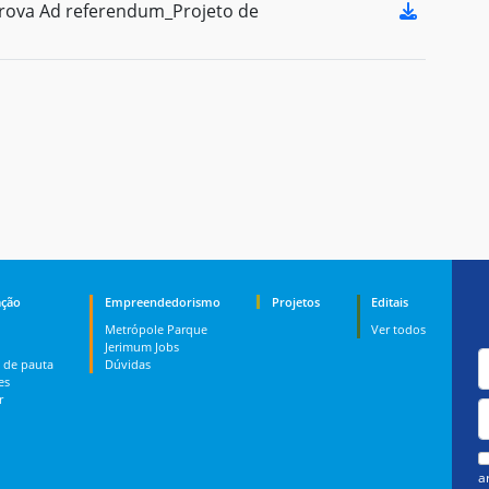
ova Ad referendum_Projeto de
ção
Empreendedorismo
Projetos
Editais
Metrópole Parque
Ver todos
Jerimum Jobs
 de pauta
Dúvidas
es
r
a