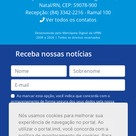
Natal/RN, CEP: 59078-900
Recepção: (84) 3342-2216 - Ramal 100
Ver todos os contatos
Desenvolvido pelo Metrópole Digital da UFRN
2009 a 2026 | Todos os direitos reservados
Receba nossas notícias
Ao marcar esta opção, você indica que concorda com o
armazenamento de forma segura dos seus dados pela nossa
Assessoria de Comunicação. Você poderá solicitar a exclusão dos
dados ou cancelar o recebimento das mensagens quando quiser.
Nós usamos cookies para melhorar sua
experiência de navegação no portal. Ao
utilizar o portal.imd, você concorda com a
política de monitoramento de cookies. Para