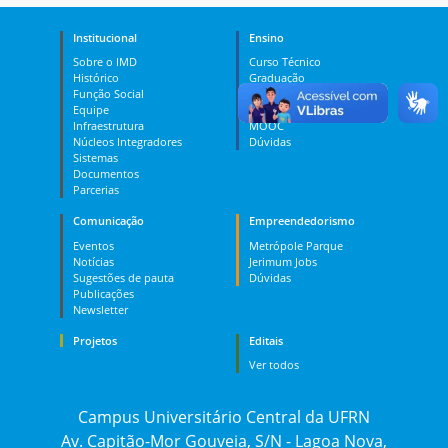
Institucional
Ensino
Sobre o IMD
Curso Técnico
Histórico
Graduação
Função Social
Pós-graduação
Equipe
PES
Infraestrutura
MOOC
Núcleos Integradores
Dúvidas
Sistemas
Documentos
Parcerias
Comunicação
Empreendedorismo
Eventos
Metrópole Parque
Notícias
Jerimum Jobs
Sugestões de pauta
Dúvidas
Publicações
Newsletter
Projetos
Editais
Ver todos
Campus Universitário Central da UFRN
Av. Capitão-Mor Gouveia, S/N - Lagoa Nova,