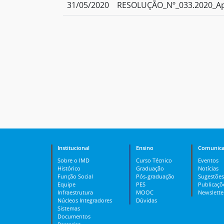
31/05/2020
RESOLUÇÃO_Nº_033.2020_Apr
Institucional
Ensino
Comunica
Sobre o IMD
Curso Técnico
Eventos
Histórico
Graduação
Notícias
Função Social
Pós-graduação
Sugestões
Equipe
PES
Publicaçõ
Infraestrutura
MOOC
Newslette
Núcleos Integradores
Dúvidas
Sistemas
Documentos