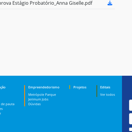
ova Estágio Probatório_Anna Giselle.pdf
ção
Empreendedorismo
Projetos
Editais
Metrópole Parque
Ver todos
Jerimum Jobs
 de pauta
Dúvidas
es
r