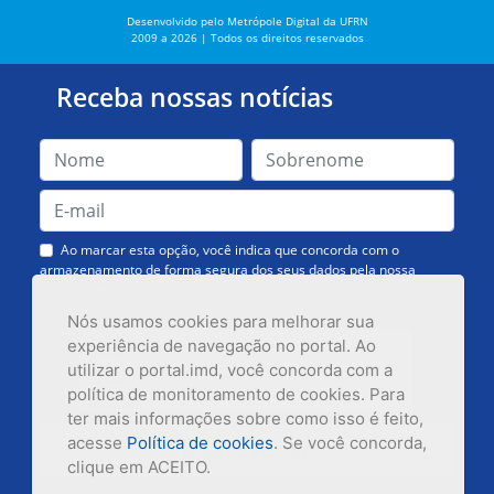
Desenvolvido pelo Metrópole Digital da UFRN
2009 a 2026 | Todos os direitos reservados
Receba nossas notícias
Ao marcar esta opção, você indica que concorda com o
armazenamento de forma segura dos seus dados pela nossa
Assessoria de Comunicação. Você poderá solicitar a exclusão dos
dados ou cancelar o recebimento das mensagens quando quiser.
Nós usamos cookies para melhorar sua
experiência de navegação no portal. Ao
utilizar o portal.imd, você concorda com a
política de monitoramento de cookies. Para
ter mais informações sobre como isso é feito,
acesse
Política de cookies
. Se você concorda,
Inscrever-se
clique em ACEITO.