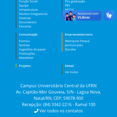
Função Social
Pós-graduação
Equipe
PES
Infraestrutura
MOOC
Núcleos Integradores
Dúvidas
Sistemas
Documentos
Parcerias
Comunicação
Empreendedorismo
Eventos
Metrópole Parque
Notícias
Jerimum Jobs
Sugestões de pauta
Dúvidas
Publicações
Newsletter
Projetos
Editais
Ver todos
Campus Universitário Central da UFRN
Av. Capitão-Mor Gouveia, S/N - Lagoa Nova,
Natal/RN, CEP: 59078-900
Recepção: (84) 3342-2216 - Ramal 100
Ver todos os contatos