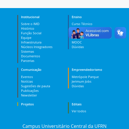
Institucional
Ensino
Sobre o IMD
Curso Técnico
Histórico
Graduação
Função Social
Pós-graduação
Equipe
PES
Infraestrutura
MOOC
Núcleos Integradores
Dúvidas
Sistemas
Documentos
Parcerias
Comunicação
Empreendedorismo
Eventos
Metrópole Parque
Notícias
Jerimum Jobs
Sugestões de pauta
Dúvidas
Publicações
Newsletter
Projetos
Editais
Ver todos
Campus Universitário Central da UFRN