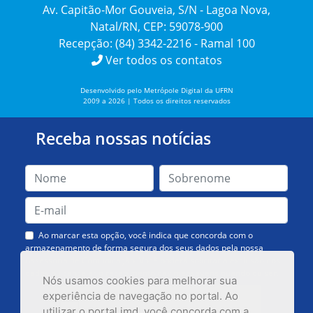
Av. Capitão-Mor Gouveia, S/N - Lagoa Nova,
Natal/RN, CEP: 59078-900
Recepção: (84) 3342-2216 - Ramal 100
Ver todos os contatos
Desenvolvido pelo Metrópole Digital da UFRN
2009 a 2026 | Todos os direitos reservados
Receba nossas notícias
Ao marcar esta opção, você indica que concorda com o
armazenamento de forma segura dos seus dados pela nossa
Assessoria de Comunicação. Você poderá solicitar a exclusão dos
dados ou cancelar o recebimento das mensagens quando quiser.
Nós usamos cookies para melhorar sua
experiência de navegação no portal. Ao
utilizar o portal.imd, você concorda com a