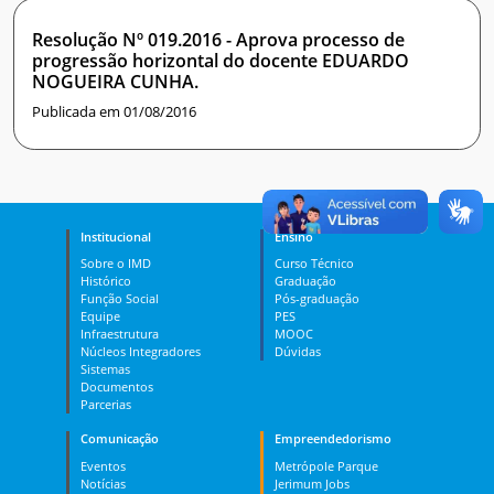
Resolução Nº 019.2016 - Aprova processo de
progressão horizontal do docente EDUARDO
NOGUEIRA CUNHA.
Publicada em 01/08/2016
Institucional
Ensino
Sobre o IMD
Curso Técnico
Histórico
Graduação
Função Social
Pós-graduação
Equipe
PES
Infraestrutura
MOOC
Núcleos Integradores
Dúvidas
Sistemas
Documentos
Parcerias
Comunicação
Empreendedorismo
Eventos
Metrópole Parque
Notícias
Jerimum Jobs