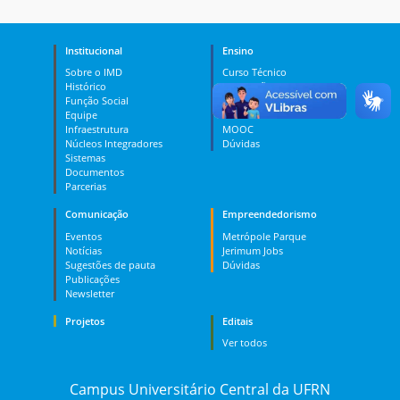
Institucional
Ensino
Sobre o IMD
Curso Técnico
Histórico
Graduação
Função Social
Pós-graduação
Equipe
PES
Infraestrutura
MOOC
Núcleos Integradores
Dúvidas
Sistemas
Documentos
Parcerias
Comunicação
Empreendedorismo
Eventos
Metrópole Parque
Notícias
Jerimum Jobs
Sugestões de pauta
Dúvidas
Publicações
Newsletter
Projetos
Editais
Ver todos
Campus Universitário Central da UFRN