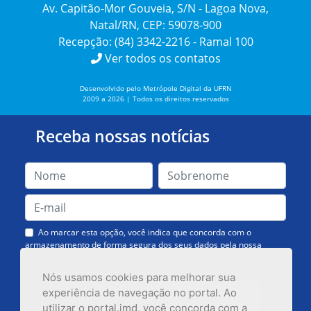
Av. Capitão-Mor Gouveia, S/N - Lagoa Nova,
Natal/RN, CEP: 59078-900
Recepção: (84) 3342-2216 - Ramal 100
Ver todos os contatos
Desenvolvido pelo Metrópole Digital da UFRN
2009 a 2026 | Todos os direitos reservados
Receba nossas notícias
Ao marcar esta opção, você indica que concorda com o
armazenamento de forma segura dos seus dados pela nossa
Assessoria de Comunicação. Você poderá solicitar a exclusão dos
dados ou cancelar o recebimento das mensagens quando quiser.
Nós usamos cookies para melhorar sua
experiência de navegação no portal. Ao
utilizar o portal.imd, você concorda com a