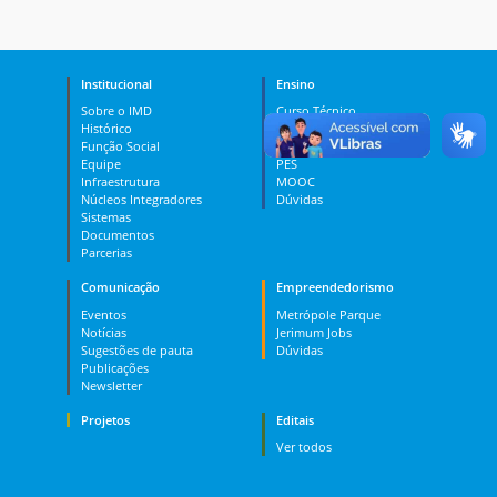
Institucional
Ensino
Sobre o IMD
Curso Técnico
Histórico
Graduação
Função Social
Pós-graduação
Equipe
PES
Infraestrutura
MOOC
Núcleos Integradores
Dúvidas
Sistemas
Documentos
Parcerias
Comunicação
Empreendedorismo
Eventos
Metrópole Parque
Notícias
Jerimum Jobs
Sugestões de pauta
Dúvidas
Publicações
Newsletter
Projetos
Editais
Ver todos