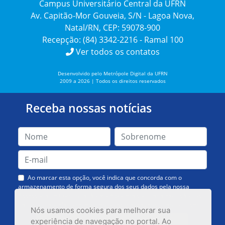
Campus Universitário Central da UFRN
Av. Capitão-Mor Gouveia, S/N - Lagoa Nova,
Natal/RN, CEP: 59078-900
Recepção: (84) 3342-2216 - Ramal 100
Ver todos os contatos
Desenvolvido pelo Metrópole Digital da UFRN
2009 a 2026 | Todos os direitos reservados
Receba nossas notícias
Ao marcar esta opção, você indica que concorda com o
armazenamento de forma segura dos seus dados pela nossa
Assessoria de Comunicação. Você poderá solicitar a exclusão dos
dados ou cancelar o recebimento das mensagens quando quiser.
Nós usamos cookies para melhorar sua
experiência de navegação no portal. Ao