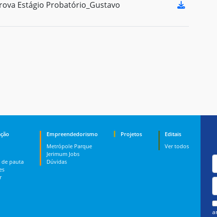
ova Estágio Probatório_Gustavo
ção
Empreendedorismo
Projetos
Editais
Metrópole Parque
Ver todos
Jerimum Jobs
 de pauta
Dúvidas
es
r
a