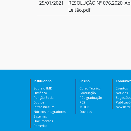
25/01/2021
RESOLUÇÃO Nº 076.2020_Apr
Leitão.pdf
Institucional
Ensino
Comunica
Sobre o IMD
Curso Técnico
Eventos
Histórico
Graduação
Notícias
Função Social
Pós-graduação
Sugestões
Equipe
PES
Publicaçõ
Infraestrutura
MOOC
Newslette
Núcleos Integradores
Dúvidas
Sistemas
Documentos
Parcerias