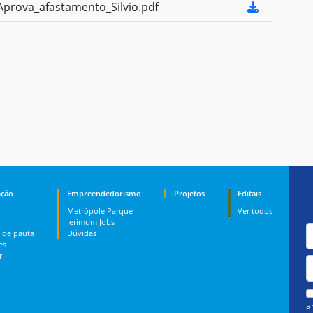
prova_afastamento_Silvio.pdf
ção
Empreendedorismo
Projetos
Editais
Metrópole Parque
Ver todos
Jerimum Jobs
 de pauta
Dúvidas
es
r
a