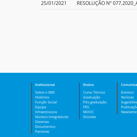
25/01/2021
RESOLUÇÃO Nº 077.2020_A
Institucional
Ensino
Comunica
Sobre o IMD
Curso Técnico
Eventos
Histórico
Graduação
Notícias
Função Social
Pós-graduação
Sugestões
Equipe
PES
Publicaçõ
Infraestrutura
MOOC
Newslette
Núcleos Integradores
Dúvidas
Sistemas
Documentos
Parcerias