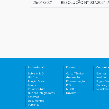
25/01/2021
RESOLUÇÃO Nº 007.2021_A
Institucional
Ensino
Comunica
Sobre o IMD
Curso Técnico
Eventos
Histórico
Graduação
Notícias
Função Social
Pós-graduação
Sugestões
Equipe
PES
Publicaçõ
Infraestrutura
MOOC
Newslette
Núcleos Integradores
Dúvidas
Sistemas
Documentos
Parcerias