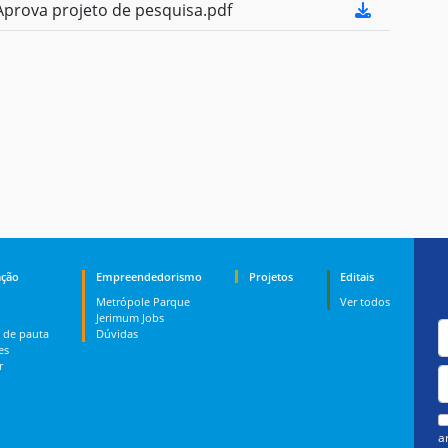
prova projeto de pesquisa.pdf
ção
Empreendedorismo
Projetos
Editais
Metrópole Parque
Ver todos
Jerimum Jobs
 de pauta
Dúvidas
es
r
a