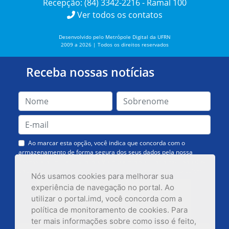
Recepção: (84) 3342-2216 - Ramal 100
Ver todos os contatos
Desenvolvido pelo Metrópole Digital da UFRN
2009 a 2026 | Todos os direitos reservados
Receba nossas notícias
Ao marcar esta opção, você indica que concorda com o
armazenamento de forma segura dos seus dados pela nossa
Assessoria de Comunicação. Você poderá solicitar a exclusão dos
dados ou cancelar o recebimento das mensagens quando quiser.
Nós usamos cookies para melhorar sua
experiência de navegação no portal. Ao
utilizar o portal.imd, você concorda com a
política de monitoramento de cookies. Para
ter mais informações sobre como isso é feito,