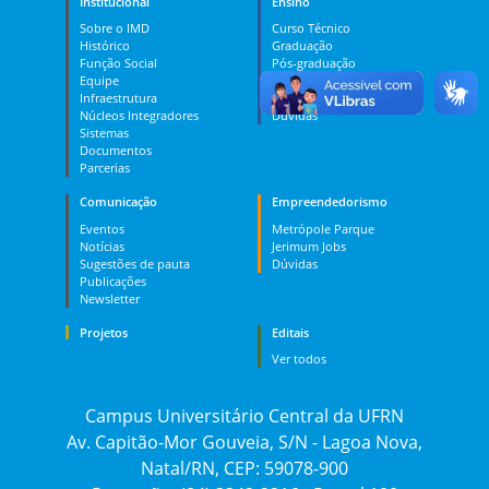
Institucional
Ensino
Sobre o IMD
Curso Técnico
Histórico
Graduação
Função Social
Pós-graduação
Equipe
PES
Infraestrutura
MOOC
Núcleos Integradores
Dúvidas
Sistemas
Documentos
Parcerias
Comunicação
Empreendedorismo
Eventos
Metrópole Parque
Notícias
Jerimum Jobs
Sugestões de pauta
Dúvidas
Publicações
Newsletter
Projetos
Editais
Ver todos
Campus Universitário Central da UFRN
Av. Capitão-Mor Gouveia, S/N - Lagoa Nova,
Natal/RN, CEP: 59078-900